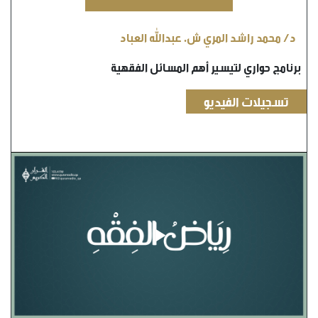
د/ محمد راشد المري ش. عبدالله العباد
برنامج حواري لتيسير أهم المسائل الفقهية
تسجيلات الفيديو