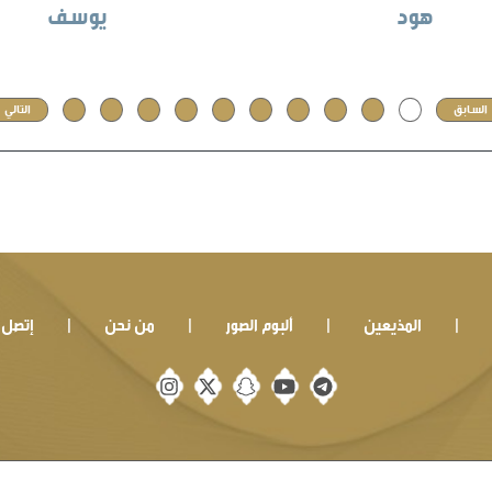
هود
يوسف
السابق
1
2
3
4
5
6
7
8
9
10
التالي
المذيعين
ألبوم الصور
من نحن
إتصل ب
|
|
|
|