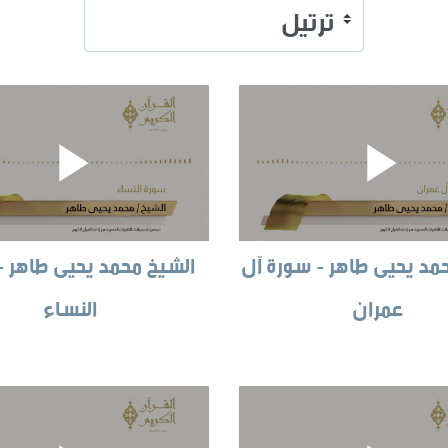
مد يحيى طاهر - سورة آل
الشيخ محمد يحيى طاهر -
عمران
النساء