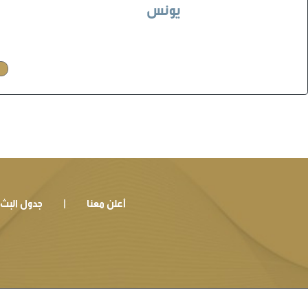
يونس
أعلن معنا
جدول البث
|