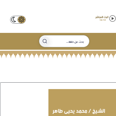
الشيخ / محمد يحيى طاهر